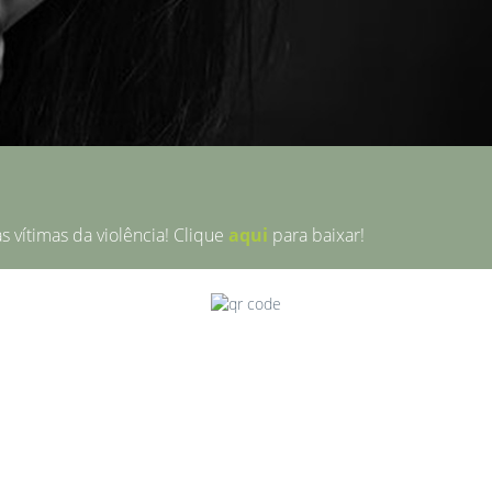
 vítimas da violência! Clique
aqui
para baixar!