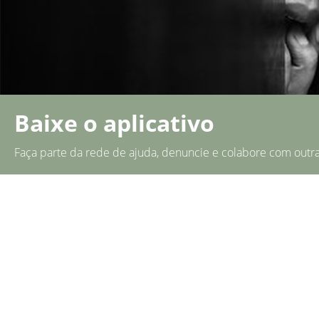
Baixe o aplicativo
Faça parte da rede de ajuda, denuncie e colabore com outras